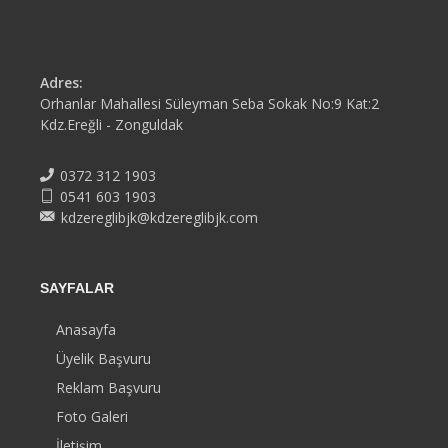
Adres:
Orhanlar Mahallesi Süleyman Seba Sokak No:9 Kat:2
Kdz.Ereğli - Zonguldak
0372 312 1903
0541 603 1903
kdzereglibjk@kdzereglibjk.com
SAYFALAR
Anasayfa
Üyelik Başvuru
Reklam Başvuru
Foto Galeri
İletişim